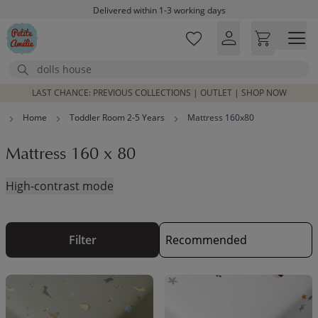
Skip to main content
Delivered within 1-3 working days
Free shipping on orders above £100*
Excellent customer service & advice
Search
Customer reviews
4,07/5
LAST CHANCE: PREVIOUS COLLECTIONS | OUTLET | SHOP NOW
Home
Toddler Room 2-5 Years
Mattress 160x80
Mattress 160 x 80
High-contrast mode
Filter