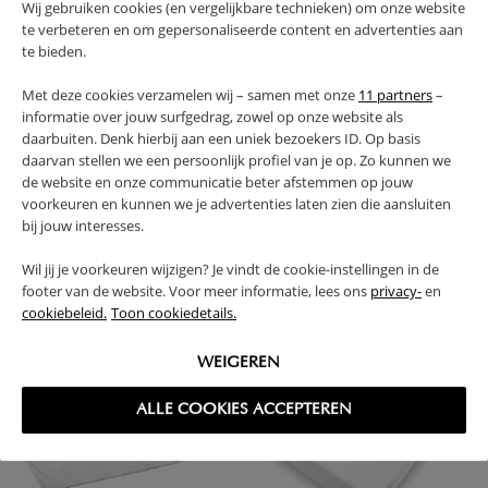
Wij gebruiken cookies (en vergelijkbare technieken) om onze website
te verbeteren en om gepersonaliseerde content en advertenties aan
te bieden.
Met deze cookies verzamelen wij – samen met onze
11 partners
–
informatie over jouw surfgedrag, zowel op onze website als
daarbuiten. Denk hierbij aan een uniek bezoekers ID. Op basis
daarvan stellen we een persoonlijk profiel van je op. Zo kunnen we
de website en onze communicatie beter afstemmen op jouw
voorkeuren en kunnen we je advertenties laten zien die aansluiten
KID'S TRUNDLE BED FOR HOUSE
CHILDREN'S MATTRESS
bij jouw interesses.
BED «MAISON» (80 X 160 CM) |
PROTECTOR | 160X80 | COMFORT
WALNUT | INCL. 10 CM FOAM
MATTRESS
Wil jij je voorkeuren wijzigen? Je vindt de cookie-instellingen in de
footer van de website. Voor meer informatie, lees ons
privacy-
en
214,
234,
20,
95
90
95
cookiebeleid.
Toon cookiedetails.
WEIGEREN
ALLE COOKIES ACCEPTEREN