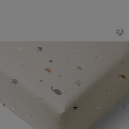
JUNIOR BED FITTED SHEET 80X160 CM «SEA
LIFE» | BEIGE-SAND
19,
95
CLICK AND BUY
Quantity
In stock