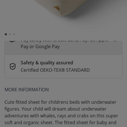
*
Fast & Free delivery above £100
Order by 2pm for same-day dispatch.
Delivery in 1–3 business days
Secure payments
Pay safely with Credit Card, PayPal, Apple
Pay or Google Pay
Safety & quality assured
Certified OEKO-TEX® STANDARD
MORE INFORMATION
Cute fitted sheet for childrens beds with underwater
figures. Your child will dream about underwater
adventures with whales, rays and crabs on this super
soft and organic sheet. The fitted sheet for baby and