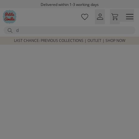
Skip to main content
Delivered within 1-3 working days
Free shipping on orders above £100*
Excellent customer service & advice
Search
Customer reviews
4,07/5
LAST CHANCE: PREVIOUS COLLECTIONS | OUTLET | SHOP NOW