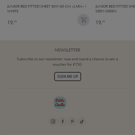
JUNIOR BED FITTED SHEET 80X160 CM «LARA» |
JUNIOR BED FITTED SH
WHITE
GREY-GREEN
19,
19,
95
95
NEWSLETTER
Subscribe to our newsletter now and stand a chance to win a
voucher for €150.
SIGN ME UP