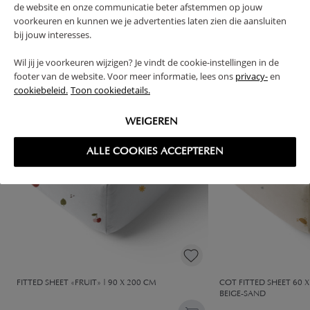
de website en onze communicatie beter afstemmen op jouw
High-contrast mode
voorkeuren en kunnen we je advertenties laten zien die aansluiten
bij jouw interesses.
FREQUENTLY BOUGHT TOGETHER
Wil jij je voorkeuren wijzigen? Je vindt de cookie-instellingen in de
footer van de website. Voor meer informatie, lees ons
privacy-
en
cookiebeleid.
Toon cookiedetails.
WEIGEREN
ALLE COOKIES ACCEPTEREN
FITTED SHEET «FRUIT» | 90 X 200 CM
COT FITTED SHEET 60 X 
BEIGE-SAND