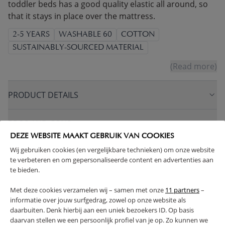
toddler beds has a good quality elastic all around, so
that it stays in place over the mattress.
2-5 YEARS
WASHABLE 60
COTTON
SUSTAINABLY-SOURCED MATERIAL
(Read more)
PRODUCT DETAILS
PROS AND CONS
DEZE WEBSITE MAAKT GEBRUIK VAN COOKIES
Wij gebruiken cookies (en vergelijkbare technieken) om onze website
FAQ
te verbeteren en om gepersonaliseerde content en advertenties aan
te bieden.
RETURNS
Met deze cookies verzamelen wij – samen met onze
11 partners
–
informatie over jouw surfgedrag, zowel op onze website als
daarbuiten. Denk hierbij aan een uniek bezoekers ID. Op basis
daarvan stellen we een persoonlijk profiel van je op. Zo kunnen we