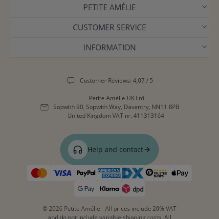
PETITE AMÉLIE
CUSTOMER SERVICE
INFORMATION
Customer Reviews: 4,07 / 5
Petite Amélie UK Ltd
Sopwith 90, Sopwith Way, Daventry, NN11 8PB
United Kingdom
VAT nr. 411313164
Help and contact
© 2026 Petite Amélie - All prices include 20% VAT
and do not include variable shipping costs. All