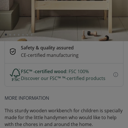
Delivery in 1–3 business days
Secure payments
Pay safely with Credit Card, PayPal, Apple
Pay or Google Pay
Safety & quality assured
CE-certified manufacturing
FSC™ -certified wood
: FSC 100%
Discover our FSC™ ™-certified products
MORE INFORMATION
This sturdy wooden workbench for children is specially
made for the little handymen who would like to help
with the chores in and around the home.