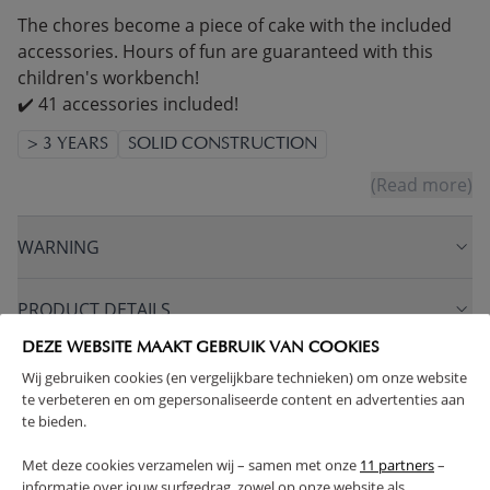
The chores become a piece of cake with the included
accessories. Hours of fun are guaranteed with this
children's workbench!
✔️ 41 accessories included!
> 3 YEARS
SOLID CONSTRUCTION
(Read more)
WARNING
PRODUCT DETAILS
DEZE WEBSITE MAAKT GEBRUIK VAN COOKIES
PROS AND CONS
Wij gebruiken cookies (en vergelijkbare technieken) om onze website
te verbeteren en om gepersonaliseerde content en advertenties aan
te bieden.
FAQ
Met deze cookies verzamelen wij – samen met onze
11 partners
–
informatie over jouw surfgedrag, zowel op onze website als