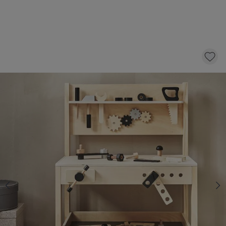
WORKBENCH | NATURAL WOOD LOOK
WITH BLACK DETAIL
69,
95
CLICK AND BUY
*
Fast & Free delivery above £100
Order by 2pm for same-day dispatch.