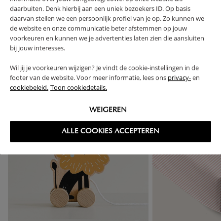
RETURNS
daarbuiten. Denk hierbij aan een uniek bezoekers ID. Op basis
daarvan stellen we een persoonlijk profiel van je op. Zo kunnen we
de website en onze communicatie beter afstemmen op jouw
voorkeuren en kunnen we je advertenties laten zien die aansluiten
bij jouw interesses.
High-contrast mode
Wil jij je voorkeuren wijzigen? Je vindt de cookie-instellingen in de
FREQUENTLY BOUGHT TOGETHER
footer van de website. Voor meer informatie, lees ons
privacy-
en
cookiebeleid.
Toon cookiedetails.
OUTLET
WEIGEREN
ALLE COOKIES ACCEPTEREN