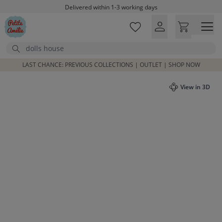
Skip to main content
Delivered within 1-3 working days
Free shipping on orders above £100*
Excellent customer service & advice
Search
Customer reviews
4,07/5
LAST CHANCE: PREVIOUS COLLECTIONS | OUTLET | SHOP NOW
View in 3D