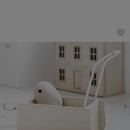
WOODEN DOLLS PRAM | NATURAL | LA
PARISIENNE
39,
95
CLICK AND BUY
In stock