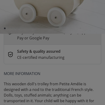
*
Fast & Free delivery above £100
Order by 2pm for same-day dispatch.
Delivery in 1–3 business days
Secure payments
Pay safely with Credit Card, PayPal, Apple
Pay or Google Pay
Safety & quality assured
CE-certified manufacturing
MORE INFORMATION
This wooden doll's trolley from Petite Amélie is
designed with a nod to the traditional French style.
Dolls, toys, stuffed animals; anything can be
transported in it. Your child will be happy with it for