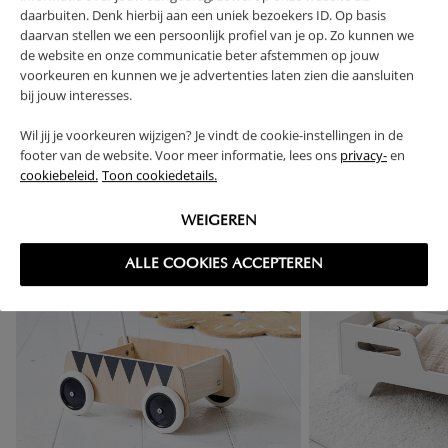
RETURNS
daarbuiten. Denk hierbij aan een uniek bezoekers ID. Op basis
daarvan stellen we een persoonlijk profiel van je op. Zo kunnen we
de website en onze communicatie beter afstemmen op jouw
voorkeuren en kunnen we je advertenties laten zien die aansluiten
bij jouw interesses.
High-contrast mode
Wil jij je voorkeuren wijzigen? Je vindt de cookie-instellingen in de
FREQUENTLY BOUGHT TOGETHER
footer van de website. Voor meer informatie, lees ons
privacy-
en
cookiebeleid.
Toon cookiedetails.
OUTLET
OUTLET
WEIGEREN
ALLE COOKIES ACCEPTEREN