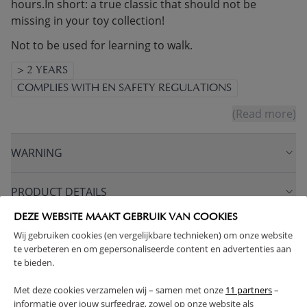
hours.
In short: a true classic that should not be
missing in your toy collection!
Not to be used for learning to walk.
> 2 YEARS
COMPLIES WITH EN SAFETY REGULATIONS
(Read more)
WARNING
PRODUCT DETAILS
DEZE WEBSITE MAAKT GEBRUIK VAN COOKIES
PROS AND CONS
Wij gebruiken cookies (en vergelijkbare technieken) om onze website
te verbeteren en om gepersonaliseerde content en advertenties aan
te bieden.
FAQ
Met deze cookies verzamelen wij – samen met onze
11 partners
–
informatie over jouw surfgedrag, zowel op onze website als