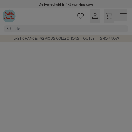
Skip to main content
Delivered within 1-3 working days
Free shipping on orders above £100*
Excellent customer service & advice
Search
Customer reviews
4,07/5
LAST CHANCE: PREVIOUS COLLECTIONS | OUTLET | SHOP NOW