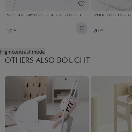
WOODEN BABY WALKER | «CIRCUS» | WOOD
WOODEN DOLLS BED «
20,
20,
00
00
High-contrast mode
OTHERS ALSO BOUGHT