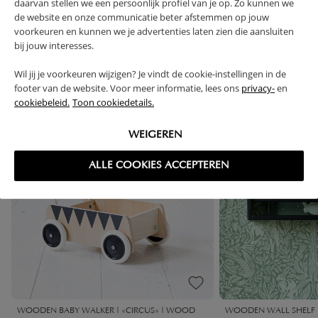
daarvan stellen we een persoonlijk profiel van je op. Zo kunnen we
de website en onze communicatie beter afstemmen op jouw
voorkeuren en kunnen we je advertenties laten zien die aansluiten
High-contrast mode
bij jouw interesses.
FREQUENTLY BOUGHT TOGETHER
Wil jij je voorkeuren wijzigen? Je vindt de cookie-instellingen in de
footer van de website. Voor meer informatie, lees ons
privacy-
en
cookiebeleid.
Toon cookiedetails.
OUTLET
WEIGEREN
ALLE COOKIES ACCEPTEREN
WOODEN BABY WALKER | «CIRCUS» | WOOD
WOODEN WALL SHELF «