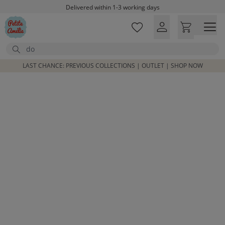
Skip to main content
Delivered within 1-3 working days
Free shipping on orders above £100*
Excellent customer service & advice
Search
Customer reviews
4,07/5
LAST CHANCE: PREVIOUS COLLECTIONS | OUTLET | SHOP NOW