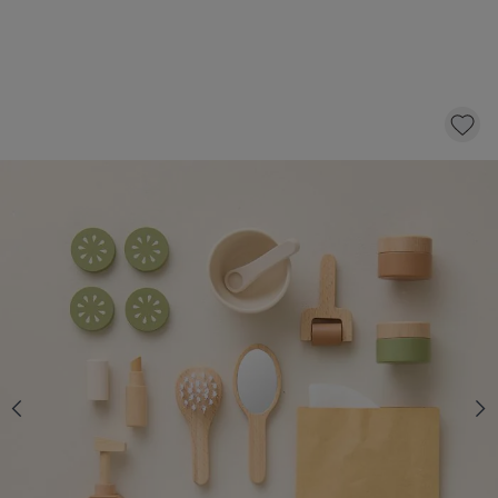
WOODEN SPA SET «KIT DE DÉTENTE
D'AMÉLIE»
24,
95
CLICK AND BUY
In stock