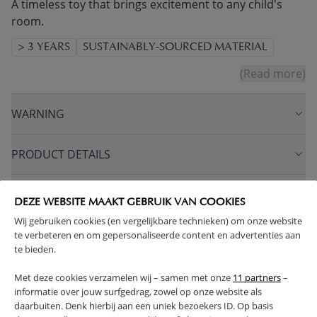
A timeless toy that brings excitement to any child's
room.
> 3 YEARS
SUSTAINABLY-SOURCED MATERIAL
(Read more)
WARNING
PRODUCT DETAILS
PROS AND CONS
DEZE WEBSITE MAAKT GEBRUIK VAN COOKIES
Wij gebruiken cookies (en vergelijkbare technieken) om onze website
FAQ
te verbeteren en om gepersonaliseerde content en advertenties aan
te bieden.
RETURNS
Met deze cookies verzamelen wij – samen met onze
11 partners
–
informatie over jouw surfgedrag, zowel op onze website als
daarbuiten. Denk hierbij aan een uniek bezoekers ID. Op basis