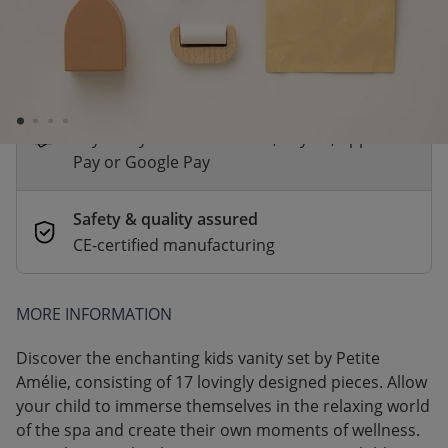
*
Fast & Free delivery above £100
Order by 21:00 for same-day dispatch.
Delivery in 1–3 business days
Secure payments
Pay safely with Credit Card, PayPal, Apple
Pay or Google Pay
Safety & quality assured
CE-certified manufacturing
MORE INFORMATION
Discover the enchanting kids vanity set by Petite
Amélie, consisting of 17 lovingly designed pieces. Allow
your child to immerse themselves in the relaxing world
of the spa and create their own moments of wellness.