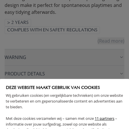
design make it perfect for spontaneous playtimes and
easy tidying afterwards.
> 2 YEARS
COMPLIES WITH EN SAFETY REGULATIONS
(Read more)
WARNING
PRODUCT DETAILS
DEZE WEBSITE MAAKT GEBRUIK VAN COOKIES
PROS AND CONS
Wij gebruiken cookies (en vergelijkbare technieken) om onze website
te verbeteren en om gepersonaliseerde content en advertenties aan
FAQ
te bieden.
Met deze cookies verzamelen wij – samen met onze
11 partners
–
RETURNS
informatie over jouw surfgedrag, zowel op onze website als