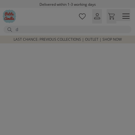
Skip to main content
Delivered within 1-3 working days
Free shipping on orders above £100*
Excellent customer service & advice
Search
Customer reviews
4,07/5
LAST CHANCE: PREVIOUS COLLECTIONS | OUTLET | SHOP NOW