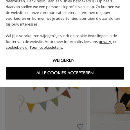
daarbuiten. Denk hierbij aan een uniek bezoekers ID. Op basis
daarvan stellen we een persoonlijk profiel van je op. Zo kunnen we
de website en onze communicatie beter afstemmen op jouw
voorkeuren en kunnen we je advertenties laten zien die aansluiten
bij jouw interesses.
High-contrast mode
FREQUENTLY BOUGHT TOGETHER
Wil jij je voorkeuren wijzigen? Je vindt de cookie-instellingen in de
footer van de website. Voor meer informatie, lees ons
privacy-
en
cookiebeleid.
Toon cookiedetails.
OUTLET
WEIGEREN
ALLE COOKIES ACCEPTEREN