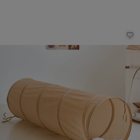
PLAY TUNNEL «MIEL»
19,
95
Out of stock
I would like to be informed as soon as this product is back
in stock.
This product is temporarily unavailable
The expected delivery time is unknown