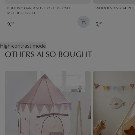
BUNTING GARLAND «LEO» | 185 CM |
WOODEN ANIMAL PULL
MULTICOLORED
9,
5,
95
00
High-contrast mode
OTHERS ALSO BOUGHT