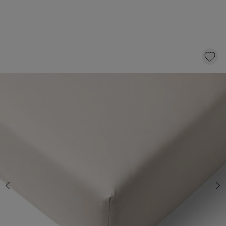
ORGANIC COTTON JERSEY FITTED BED
SHEET | 70 X 140 CM | LIGHT TAUPE
14,
95
CLICK AND BUY
Quantity
In stock