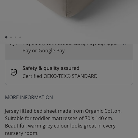
*
Fast & Free delivery above £100
Order by 2pm for same-day dispatch.
Delivery in 1–3 business days
Secure payments
Pay safely with Credit Card, PayPal, Apple
Pay or Google Pay
Safety & quality assured
Certified OEKO-TEX® STANDARD
MORE INFORMATION
Jersey fitted bed sheet made from Organic Cotton.
Suitable for toddler mattresses of 70 X 140 cm.
Beautiful, warm grey colour looks great in every
nursery room.