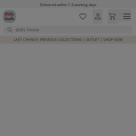
Skip to main content
Delivered within 1-3 working days
Free shipping on orders above £100*
Excellent customer service & advice
Search
Customer reviews
4,07/5
LAST CHANCE: PREVIOUS COLLECTIONS | OUTLET | SHOP NOW