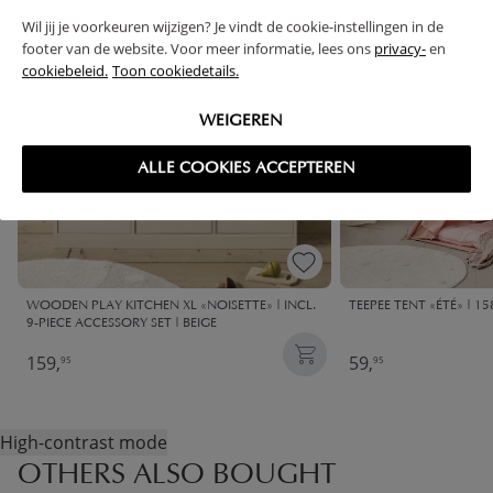
Wil jij je voorkeuren wijzigen? Je vindt de cookie-instellingen in de
footer van de website. Voor meer informatie, lees ons
privacy-
en
cookiebeleid.
Toon cookiedetails.
WEIGEREN
ALLE COOKIES ACCEPTEREN
WOODEN PLAY KITCHEN XL «NOISETTE» | INCL.
TEEPEE TENT «ÉTÉ» | 15
9-PIECE ACCESSORY SET | BEIGE
159,
59,
95
95
High-contrast mode
OTHERS ALSO BOUGHT