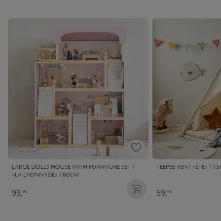
LARGE DOLLS HOUSE WITH FURNITURE SET |
TEEPEE TENT «ÉTÉ» | 1
«LA LYONNAISE» | 80CM
99,
59,
95
95