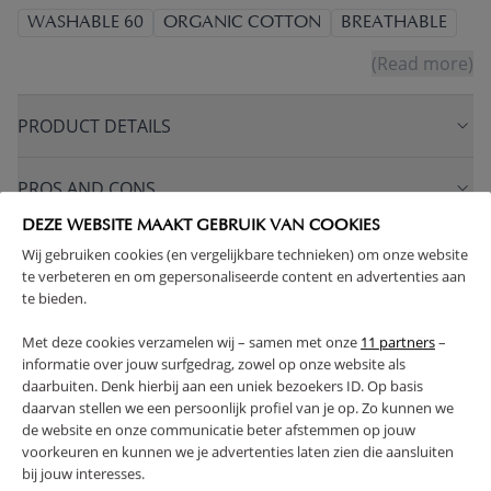
WASHABLE 60
ORGANIC COTTON
BREATHABLE
(Read more)
PRODUCT DETAILS
PROS AND CONS
DEZE WEBSITE MAAKT GEBRUIK VAN COOKIES
RETURNS
Wij gebruiken cookies (en vergelijkbare technieken) om onze website
te verbeteren en om gepersonaliseerde content en advertenties aan
te bieden.
Met deze cookies verzamelen wij – samen met onze
11 partners
–
informatie over jouw surfgedrag, zowel op onze website als
High-contrast mode
daarbuiten. Denk hierbij aan een uniek bezoekers ID. Op basis
FREQUENTLY BOUGHT TOGETHER
daarvan stellen we een persoonlijk profiel van je op. Zo kunnen we
de website en onze communicatie beter afstemmen op jouw
voorkeuren en kunnen we je advertenties laten zien die aansluiten
bij jouw interesses.