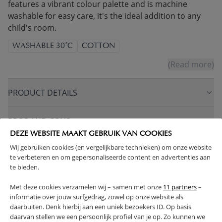
features a vibrant colour palette and is machine
washable for easy care, it's the ideal addition to any
child's room.
WASHABLE 30°C
COTTON
(Read more)
PRODUCT DETAILS
PROS AND CONS
DEZE WEBSITE MAAKT GEBRUIK VAN COOKIES
Wij gebruiken cookies (en vergelijkbare technieken) om onze website
FAQ
te verbeteren en om gepersonaliseerde content en advertenties aan
te bieden.
RETURNS
Met deze cookies verzamelen wij – samen met onze
11 partners
–
informatie over jouw surfgedrag, zowel op onze website als
daarbuiten. Denk hierbij aan een uniek bezoekers ID. Op basis
daarvan stellen we een persoonlijk profiel van je op. Zo kunnen we