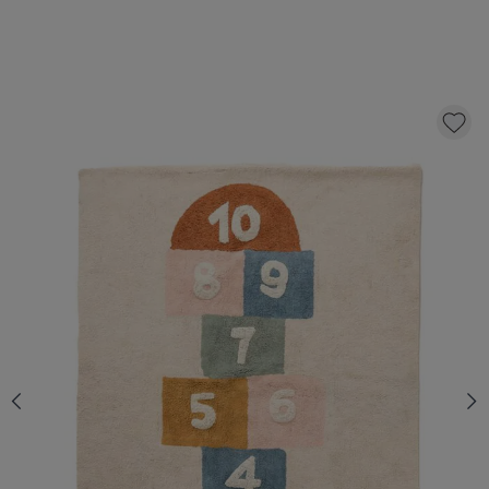
WASHABLE HOPSCOTCH RUG 120 X 170
CM | MULTICOLOUR
99,
95
CLICK AND BUY
Quantity
In stock