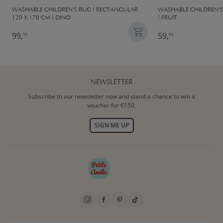
WASHABLE CHILDREN'S RUG | RECTANGULAR
WASHABLE CHILDREN'
120 X 170 CM | DINO
| FRUIT
99,
59,
95
95
NEWSLETTER
Subscribe to our newsletter now and stand a chance to win a
voucher for €150.
SIGN ME UP