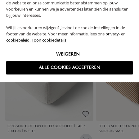
de website en onze communicatie beter afstemmen op jouw
High-contrast mode
voorkeuren en kunnen we je advertenties laten zien die aansluiten
bij jouw interesses.
FREQUENTLY BOUGHT TOGETHER
Wil jij je voorkeuren wijzigen? Je vindt de cookie-instellingen in de
footer van de website. Voor meer informatie, lees ons
privacy-
en
cookiebeleid.
Toon cookiedetails.
WEIGEREN
ALLE COOKIES ACCEPTEREN
ORGANIC COTTON FITTED BED SHEET | 140 X
FITTED SHEET 90 X 200 
200 CM | WHITE
AND CARAMEL