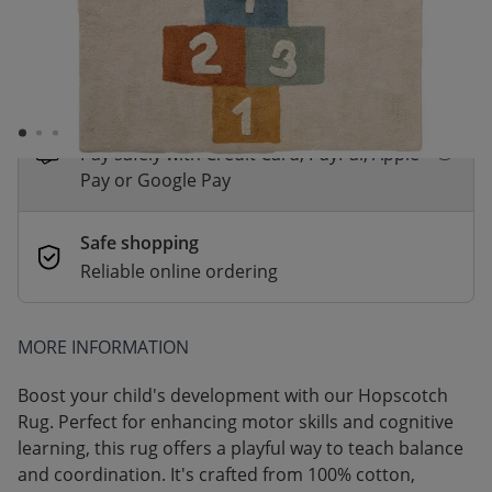
*
Fast & Free delivery above £100
Order by 2pm for same-day dispatch.
Delivery in 1–3 business days
Secure payments
Pay safely with Credit Card, PayPal, Apple
Pay or Google Pay
Safe shopping
Reliable online ordering
MORE INFORMATION
Boost your child's development with our Hopscotch
Rug. Perfect for enhancing motor skills and cognitive
learning, this rug offers a playful way to teach balance
and coordination. It's crafted from 100% cotton,