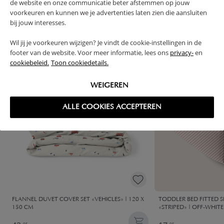
de website en onze communicatie beter afstemmen op jouw
High-contrast mode
voorkeuren en kunnen we je advertenties laten zien die aansluiten
FREQUENTLY BOUGHT TOGETHER
bij jouw interesses.
Wil jij je voorkeuren wijzigen? Je vindt de cookie-instellingen in de
footer van de website. Voor meer informatie, lees ons
privacy-
en
cookiebeleid.
Toon cookiedetails.
WEIGEREN
ALLE COOKIES ACCEPTEREN
FLANNEL DUVET COVER SET «VEHICLES» | 120 X
TODDLER BED FITTED S
150 CM
«STRIPED» | OFF-WHIT
95
95