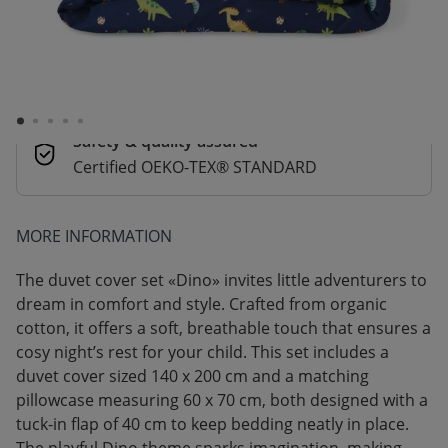
Secure payments
Pay safely with Credit Card, PayPal, Apple
Pay or Google Pay
Safety & quality assured
Certified OEKO-TEX® STANDARD
MORE INFORMATION
The duvet cover set «Dino» invites little adventurers to
dream in comfort and style. Crafted from organic
cotton, it offers a soft, breathable touch that ensures a
cosy night’s rest for your child. This set includes a
duvet cover sized 140 x 200 cm and a matching
pillowcase measuring 60 x 70 cm, both designed with a
tuck-in flap of 40 cm to keep bedding neatly in place.