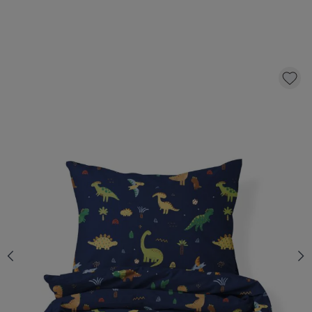
DUVET COVER SET «DINO» | 140 X 200 CM
49,
95
CLICK AND BUY
Quantity
*
Fast & Free delivery above £100
Order by 2pm for same-day dispatch.
Delivery in 1–3 business days