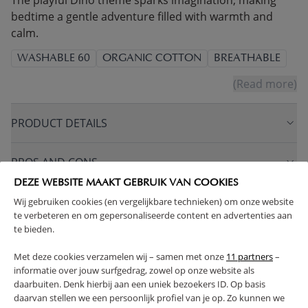
The playful Dino theme sparks imagination, making
bedtime a gentle adventure filled with warmth and
calm.
WASHABLE 60
ORGANIC COTTON
BREATHABLE
(Read more)
PRODUCT DETAILS
PROS AND CONS
DEZE WEBSITE MAAKT GEBRUIK VAN COOKIES
FAQ
Wij gebruiken cookies (en vergelijkbare technieken) om onze website
te verbeteren en om gepersonaliseerde content en advertenties aan
te bieden.
RETURNS
Met deze cookies verzamelen wij – samen met onze
11 partners
–
informatie over jouw surfgedrag, zowel op onze website als
daarbuiten. Denk hierbij aan een uniek bezoekers ID. Op basis
daarvan stellen we een persoonlijk profiel van je op. Zo kunnen we