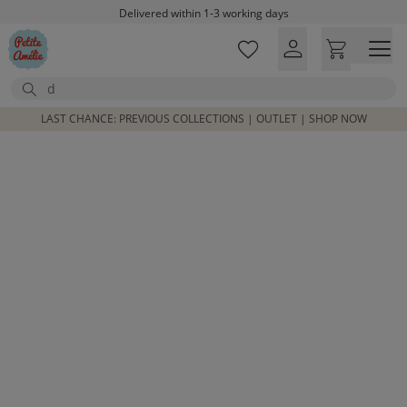
Skip to main content
Delivered within 1-3 working days
Free shipping on orders above £100*
Excellent customer service & advice
Search
Customer reviews
4,07/5
LAST CHANCE: PREVIOUS COLLECTIONS | OUTLET | SHOP NOW