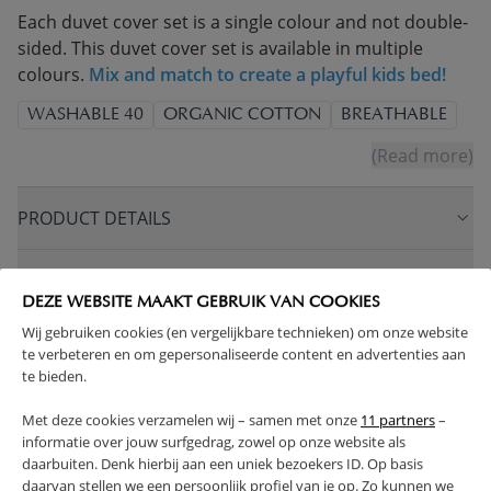
Each duvet cover set is a single colour and not double-
sided. This duvet cover set is available in multiple
colours.
Mix and match to create a playful kids bed!
WASHABLE 40
ORGANIC COTTON
BREATHABLE
(Read more)
PRODUCT DETAILS
PROS AND CONS
DEZE WEBSITE MAAKT GEBRUIK VAN COOKIES
Wij gebruiken cookies (en vergelijkbare technieken) om onze website
FAQ
te verbeteren en om gepersonaliseerde content en advertenties aan
te bieden.
RETURNS
Met deze cookies verzamelen wij – samen met onze
11 partners
–
informatie over jouw surfgedrag, zowel op onze website als
daarbuiten. Denk hierbij aan een uniek bezoekers ID. Op basis
daarvan stellen we een persoonlijk profiel van je op. Zo kunnen we