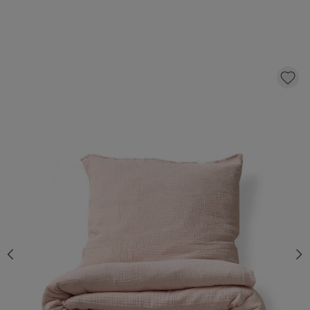
DUVET COVER SET MUSLIN COTTON | 140
X 200 CM | SOFT PINK
52,
95
CLICK AND BUY
Quantity
In stock