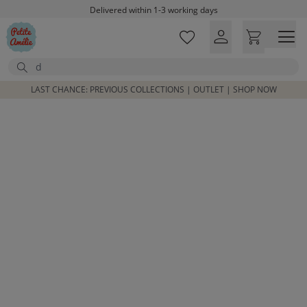
Skip to main content
Delivered within 1-3 working days
Free shipping on orders above £100*
Excellent customer service & advice
Search
Customer reviews
4,07/5
LAST CHANCE: PREVIOUS COLLECTIONS | OUTLET | SHOP NOW