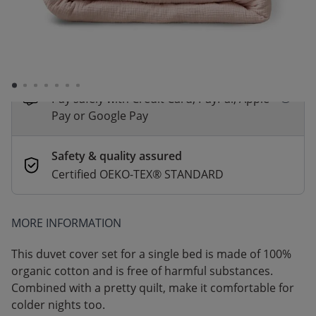
*
Fast & Free delivery above £100
Order by 2pm for same-day dispatch.
Delivery in 1–3 business days
Secure payments
Pay safely with Credit Card, PayPal, Apple
Pay or Google Pay
Safety & quality assured
Certified OEKO-TEX® STANDARD
MORE INFORMATION
This duvet cover set for a single bed is made of 100%
organic cotton and is free of harmful substances.
Combined with a pretty quilt, make it comfortable for
colder nights too.