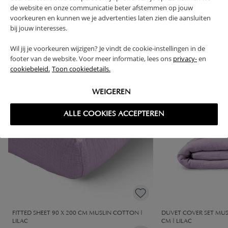
de website en onze communicatie beter afstemmen op jouw
High-contrast mode
voorkeuren en kunnen we je advertenties laten zien die aansluiten
bij jouw interesses.
FREQUENTLY BOUGHT TOGETHER
Wil jij je voorkeuren wijzigen? Je vindt de cookie-instellingen in de
footer van de website. Voor meer informatie, lees ons
privacy-
en
OUTLET
OUTLET
cookiebeleid.
Toon cookiedetails.
WEIGEREN
ALLE COOKIES ACCEPTEREN
FITTED SHEET 90 X 200 CM MUSLIN COTTON |
DUVET COVER SET MUS
LILAC
CM | LILAC