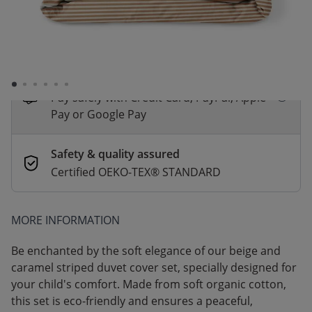
*
Fast & Free delivery above £100
Order by 2pm for same-day dispatch.
Delivery in 1–3 business days
Secure payments
Pay safely with Credit Card, PayPal, Apple
Pay or Google Pay
Safety & quality assured
Certified OEKO-TEX® STANDARD
MORE INFORMATION
Be enchanted by the soft elegance of our beige and
caramel striped duvet cover set, specially designed for
your child's comfort. Made from soft organic cotton,
this set is eco-friendly and ensures a peaceful,