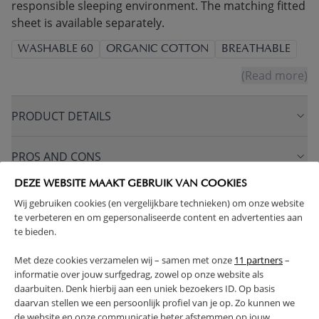
responsible sleeping environment. The matching fitted
sheet is available separately.
WASHABLE 60
ORGANIC COTTON
BREATHABLE
(Read more)
PRODUCT DETAILS
PROS AND CONS
DEZE WEBSITE MAAKT GEBRUIK VAN COOKIES
FAQ
Wij gebruiken cookies (en vergelijkbare technieken) om onze website
te verbeteren en om gepersonaliseerde content en advertenties aan
te bieden.
RETURNS
Met deze cookies verzamelen wij – samen met onze
11 partners
–
informatie over jouw surfgedrag, zowel op onze website als
daarbuiten. Denk hierbij aan een uniek bezoekers ID. Op basis
daarvan stellen we een persoonlijk profiel van je op. Zo kunnen we
de website en onze communicatie beter afstemmen op jouw
High-contrast mode