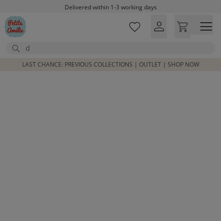
Skip to main content
Delivered within 1-3 working days
Free shipping on orders above £100*
Excellent customer service & advice
Search
Customer reviews
4,07/5
LAST CHANCE: PREVIOUS COLLECTIONS | OUTLET | SHOP NOW