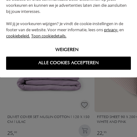
voorkeuren en kunnen we je advertenties laten zien die aansluiten
FREQUENTLY BOUGHT TOGETHER
bij jouw interesses.
Wil jij je voorkeuren wijzigen? Je vindt de cookie-instellingen in de
footer van de website. Voor meer informatie, lees ons
privacy-
en
OUTLET
cookiebeleid.
Toon cookiedetails.
WEIGEREN
ALLE COOKIES ACCEPTEREN
DUVET COVER SET MUSLIN COTTON | 120 X 150
FITTED SHEET 90 X 200
CM | LILAC
WHITE AND PINK
25,
22,
00
95