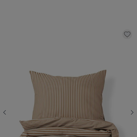
DUVET COVER SET «STRIPED» | 120 X 150
CM | BEIGE AND CARAMEL
36,
95
CLICK AND BUY
Quantity
In stock