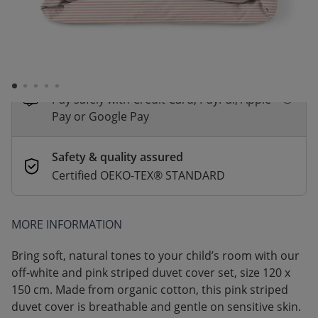
*
Fast & Free delivery above £100
Order by 2pm for same-day dispatch.
Delivery in 1–3 business days
Secure payments
Pay safely with Credit Card, PayPal, Apple
Pay or Google Pay
Safety & quality assured
Certified OEKO-TEX® STANDARD
MORE INFORMATION
Bring soft, natural tones to your child’s room with our
off-white and pink striped duvet cover set, size 120 x
150 cm. Made from organic cotton, this pink striped
duvet cover is breathable and gentle on sensitive skin.