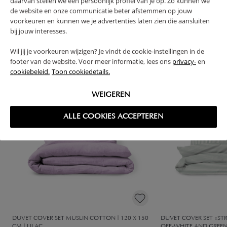
daarvan stellen we een persoonlijk profiel van je op. Zo kunnen we
de website en onze communicatie beter afstemmen op jouw
voorkeuren en kunnen we je advertenties laten zien die aansluiten
High-contrast mode
bij jouw interesses.
FREQUENTLY BOUGHT TOGETHER
Wil jij je voorkeuren wijzigen? Je vindt de cookie-instellingen in de
footer van de website. Voor meer informatie, lees ons
privacy-
en
cookiebeleid.
Toon cookiedetails.
OUTLET
-10% DISCOUNT
WEIGEREN
ALLE COOKIES ACCEPTEREN
DUVET COVER SET MUSLIN COTTON | 120 X 150
DUVET COVER SET «STRI
CM | LILAC
OFF-WHITE AND GREE