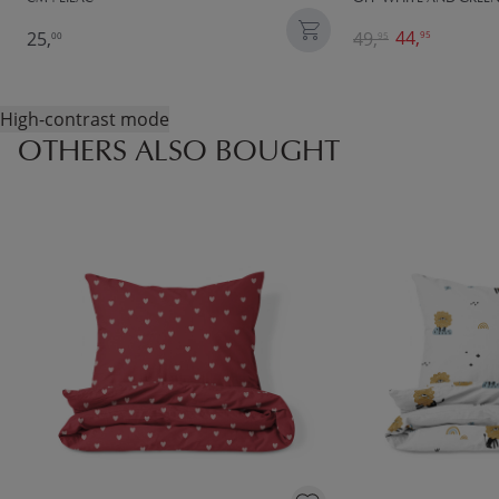
44,
25,
49,
95
00
95
High-contrast mode
OTHERS ALSO BOUGHT