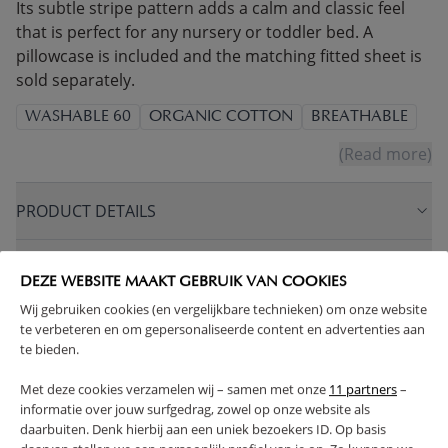
Its subtle stripe pattern adds a calm and classic feel
that is perfect for any nursery or toddler bed. A
pillowcase is included and the matching fitted sheet is
sold separately.
WASHABLE 60
ORGANIC COTTON
BREATHABLE
(Read more)
PRODUCT DETAILS
PROS AND CONS
DEZE WEBSITE MAAKT GEBRUIK VAN COOKIES
Wij gebruiken cookies (en vergelijkbare technieken) om onze website
FAQ
te verbeteren en om gepersonaliseerde content en advertenties aan
te bieden.
RETURNS
Met deze cookies verzamelen wij – samen met onze
11 partners
–
informatie over jouw surfgedrag, zowel op onze website als
daarbuiten. Denk hierbij aan een uniek bezoekers ID. Op basis