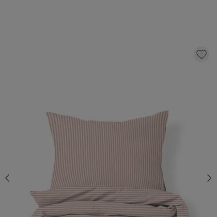
DUVET COVER SET «STRIPED» | 120 X 150
CM | OFF-WHITE AND PINK
36,
95
CLICK AND BUY
Quantity
In stock