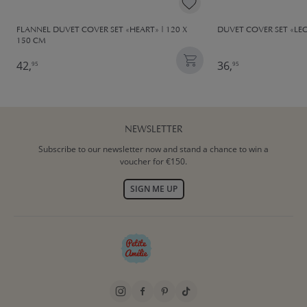
FLANNEL DUVET COVER SET «HEART» | 120 X
DUVET COVER SET «LEO
150 CM
42,
36,
95
95
NEWSLETTER
Subscribe to our newsletter now and stand a chance to win a
voucher for €150.
SIGN ME UP