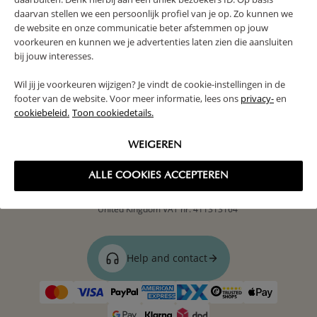
daarvan stellen we een persoonlijk profiel van je op. Zo kunnen we
de website en onze communicatie beter afstemmen op jouw
voorkeuren en kunnen we je advertenties laten zien die aansluiten
PETITE AMÉLIE
bij jouw interesses.
CUSTOMER SERVICE
Wil jij je voorkeuren wijzigen? Je vindt de cookie-instellingen in de
footer van de website. Voor meer informatie, lees ons
privacy-
en
INFORMATION
cookiebeleid.
Toon cookiedetails.
WEIGEREN
Customer Reviews: 4,07 / 5
ALLE COOKIES ACCEPTEREN
Petite Amélie UK Ltd
Sopwith 90, Sopwith Way, Daventry, NN11 8PB
United Kingdom
VAT nr. 411313164
Help and contact