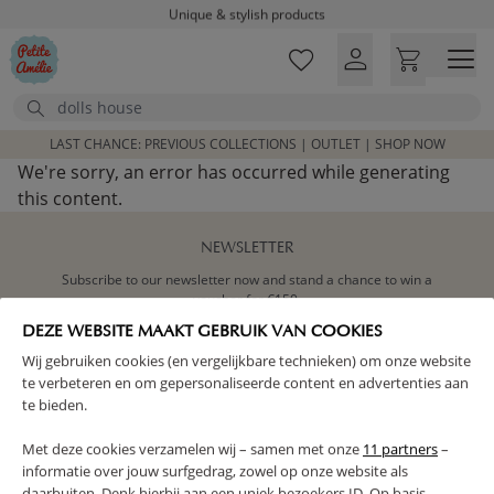
Skip to main content
Unique & stylish products
Delivered within 1-3 working days
Free shipping on orders above £100*
Search
Excellent customer service & advice
Customer reviews
LAST CHANCE: PREVIOUS COLLECTIONS | OUTLET | SHOP NOW
4,07/5
We're sorry, an error has occurred while generating
this content.
NEWSLETTER
Subscribe to our newsletter now and stand a chance to win a
voucher for €150.
DEZE WEBSITE MAAKT GEBRUIK VAN COOKIES
SIGN ME UP
Wij gebruiken cookies (en vergelijkbare technieken) om onze website
te verbeteren en om gepersonaliseerde content en advertenties aan
te bieden.
Met deze cookies verzamelen wij – samen met onze
11 partners
–
informatie over jouw surfgedrag, zowel op onze website als
daarbuiten. Denk hierbij aan een uniek bezoekers ID. Op basis