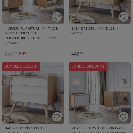
NURSERY FURNITURE «VINTAGE»
BABY DRESSER | «VINTAGE» |
WOOD 2-PIECE SET |
WOOD
CONVERTIBLE COT BED + BABY
DRESSER
899,
949,
449,
95
90
95
BUNDLE DISCOUNT
BUNDLE DISCOUNT
BABY CHANGING UNIT |
NURSERY FURNITURE «VINTAGE»