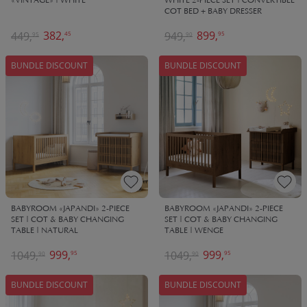
«VINTAGE» | WHITE
WHITE 2-PIECE SET | CONVERTIBLE
COT BED + BABY DRESSER
382,
899,
449,
949,
45
95
95
90
BUNDLE DISCOUNT
BUNDLE DISCOUNT
BABYROOM «JAPANDI» 2-PIECE
BABYROOM «JAPANDI» 2-PIECE
SET | COT & BABY CHANGING
SET | COT & BABY CHANGING
TABLE | NATURAL
TABLE | WENGE
999,
999,
1049,
1049,
95
95
90
90
BUNDLE DISCOUNT
BUNDLE DISCOUNT