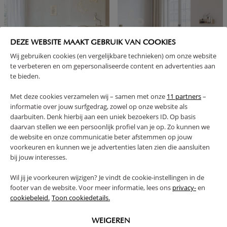
DEZE WEBSITE MAAKT GEBRUIK VAN COOKIES
Wij gebruiken cookies (en vergelijkbare technieken) om onze website
te verbeteren en om gepersonaliseerde content en advertenties aan
te bieden.
CONVERTIBLE BABY ROOM
BABYROOM «JAPANDI» 2-PIECE
Met deze cookies verzamelen wij – samen met onze
11 partners
–
«AMANDE» 2-PIECE |
SET | COT & BABY CHANGING
informatie over jouw surfgedrag, zowel op onze website als
CONVERTIBLE COT BED AND
TABLE
CHEST OF DRAWERS | OATMEAL
daarbuiten. Denk hierbij aan een uniek bezoekers ID. Op basis
daarvan stellen we een persoonlijk profiel van je op. Zo kunnen we
849,
1099,
899,
1149,
95
95
90
90
de website en onze communicatie beter afstemmen op jouw
voorkeuren en kunnen we je advertenties laten zien die aansluiten
BUNDLE DISCOUNT
BUNDLE DISCOUNT
bij jouw interesses.
Wil jij je voorkeuren wijzigen? Je vindt de cookie-instellingen in de
footer van de website. Voor meer informatie, lees ons
privacy-
en
cookiebeleid.
Toon cookiedetails.
WEIGEREN