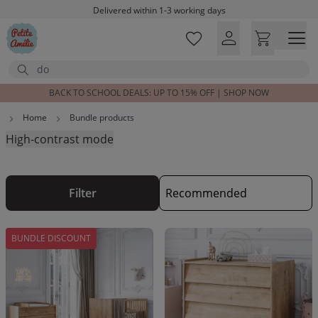
Skip to main content
Delivered within 1-3 working days
Free shipping on orders above £100*
Excellent customer service & advice
Search
Customer reviews
4,07/5
BACK TO SCHOOL DEALS: UP TO 15% OFF | SHOP NOW
Home
Bundle products
High-contrast mode
Filter
BUNDLE DISCOUNT