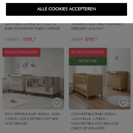
ALLE COOKIES ACCEPTEREN
CONVERTIBLE BABYROOM
2 PIECE NURSERY SET
«JAPANDI» 2-PIECE SET | COT &
«ROSEAU»|COT BED AND BABY
BABY CHANGING TABLE | WENGE
DRESSER | WALNUT
1099,
899,
1149,
949,
95
95
90
90
BUNDLE DISCOUNT
BUNDLE DISCOUNT
NOTIFY ME
CONVERTIBLE BABY ROOM «SOIE»
CONVERTIBLE BABY ROOM
2-PIECE | CONVERTIBLE COT BED
«CANNELLE» 2-PIECE |
AND DRESSER
CONVERTIBLE COT BED AND
CHEST OF DRAWERS