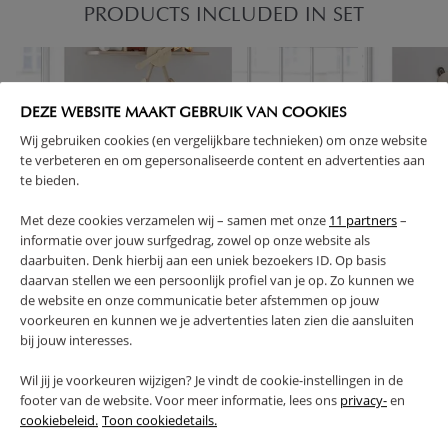
PRODUCTS INCLUDED IN SET
DEZE WEBSITE MAAKT GEBRUIK VAN COOKIES
Wij gebruiken cookies (en vergelijkbare technieken) om onze website
te verbeteren en om gepersonaliseerde content en advertenties aan
te bieden.
Met deze cookies verzamelen wij – samen met onze
11 partners
–
informatie over jouw surfgedrag, zowel op onze website als
daarbuiten. Denk hierbij aan een uniek bezoekers ID. Op basis
daarvan stellen we een persoonlijk profiel van je op. Zo kunnen we
de website en onze communicatie beter afstemmen op jouw
voorkeuren en kunnen we je advertenties laten zien die aansluiten
bij jouw interesses.
Wil jij je voorkeuren wijzigen? Je vindt de cookie-instellingen in de
footer van de website. Voor meer informatie, lees ons
privacy-
en
BABY CHEST OF DRAWERS «PLAYWOOD» | CHARCOAL
CONVERTIBLE
cookiebeleid.
Toon cookiedetails.
GREY
CHARCOAL G
339,
389,
95
95