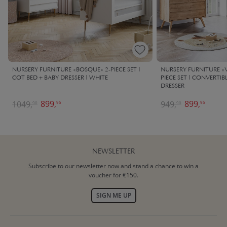
NURSERY FURNITURE «BOSQUE» 2-PIECE SET |
NURSERY FURNITURE «
COT BED + BABY DRESSER | WHITE
PIECE SET | CONVERTIB
DRESSER
899,
899,
1049,
949,
95
95
90
90
NEWSLETTER
Subscribe to our newsletter now and stand a chance to win a
voucher for €150.
SIGN ME UP