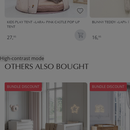
KIDS PLAY TENT «LARA» PINK CASTLE POP UP
BUNNY TEDDY «LAPI» | 
TENT
27,
16,
95
95
High-contrast mode
OTHERS ALSO BOUGHT
BUNDLE DISCOUNT
BUNDLE DISCOUNT