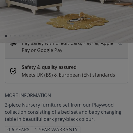
*
Fast & Free delivery above £100
Order by 2pm for same-day dispatch.
Delivery in 1–3 business days
Secure payments
Pay safely with Credit Card, PayPal, Apple
Pay or Google Pay
Safety & quality assured
Meets UK (BS) & European (EN) standards
MORE INFORMATION
2-piece Nursery furniture set from our Playwood
collection consisting of a bed set and baby changing
table in beautiful dark grey-black colour.
0-6 YEARS
1 YEAR WARRANTY