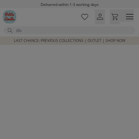
Skip to main content
Delivered within 1-3 working days
Free shipping on orders above £100*
Excellent customer service & advice
Search
Customer reviews
4,07/5
LAST CHANCE: PREVIOUS COLLECTIONS | OUTLET | SHOP NOW