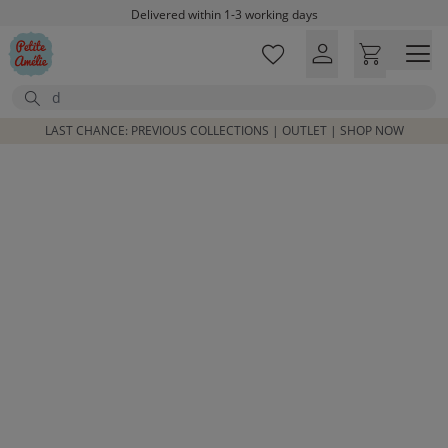
Skip to main content
Delivered within 1-3 working days
Free shipping on orders above £100*
Excellent customer service & advice
Search
Customer reviews
4,07/5
LAST CHANCE: PREVIOUS COLLECTIONS | OUTLET | SHOP NOW