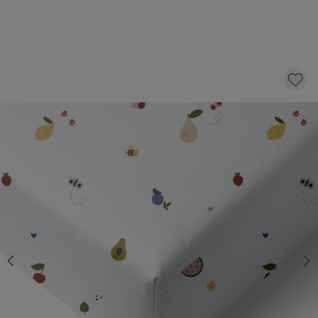
FITTED SHEET «FRUIT» | 90 X 200 CM
22,
95
CLICK AND BUY
Quantity
*
Fast & Free delivery above £100
Order by 2pm for same-day dispatch.
Delivery in 1–3 business days