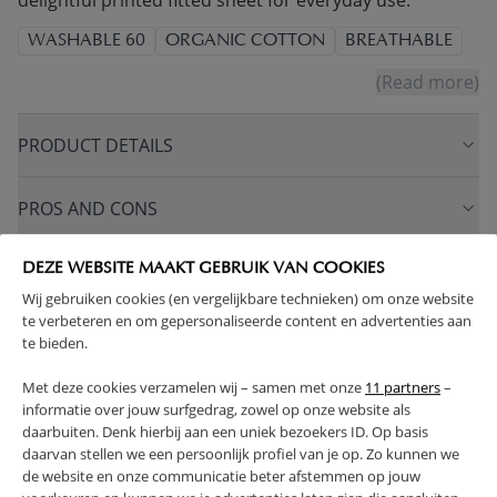
delightful printed fitted sheet for everyday use.
WASHABLE 60
ORGANIC COTTON
BREATHABLE
(Read more)
PRODUCT DETAILS
PROS AND CONS
FAQ
DEZE WEBSITE MAAKT GEBRUIK VAN COOKIES
Wij gebruiken cookies (en vergelijkbare technieken) om onze website
te verbeteren en om gepersonaliseerde content en advertenties aan
RETURNS
te bieden.
Met deze cookies verzamelen wij – samen met onze
11 partners
–
informatie over jouw surfgedrag, zowel op onze website als
daarbuiten. Denk hierbij aan een uniek bezoekers ID. Op basis
daarvan stellen we een persoonlijk profiel van je op. Zo kunnen we
High-contrast mode
de website en onze communicatie beter afstemmen op jouw
FREQUENTLY BOUGHT TOGETHER