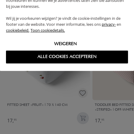
voorkeuren en kunnen we je advertenties laten zien die aansluiten
bij jouw interesses.
Wil jij je voorkeuren wijzigen? Je vindt de cookie-instellingen in de
footer van de website. Voor meer informatie, lees ons
privacy-
en
cookiebeleid.
Toon cookiedetails.
WEIGEREN
ALLE COOKIES ACCEPTEREN
FITTED SHEET «FRUIT» | 70 X 140 CM
TODDLER BED FITTED S
«STRIPED» | OFF-WHIT
17,
17,
95
95